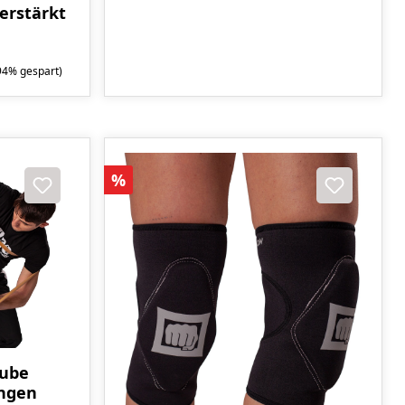
erstärkt
94% gespart)
Rabatt
%
ube
ängen