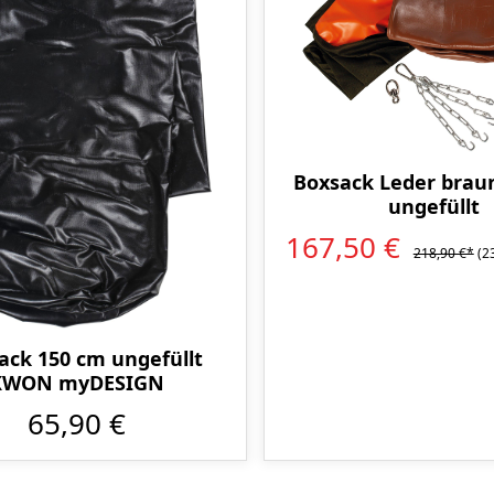
Boxsack Leder brau
ungefüllt
167,50 €
218,90 €*
(2
ack 150 cm ungefüllt
KWON myDESIGN
65,90 €