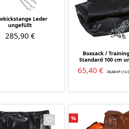
wkickstange Leder
ungefüllt
285,90 €
Boxsack / Trainin
Standard 100 cm un
65,40 €
76,90 €*
(14.
Rabatt
%