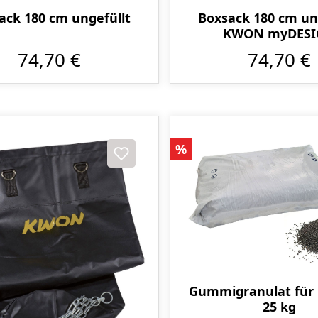
ack 180 cm ungefüllt
Boxsack 180 cm un
KWON myDES
74,70 €
74,70 €
Rabatt
%
Gummigranulat für
25 kg