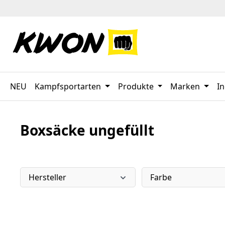
 Hauptinhalt springen
Zur Suche springen
Zur Hauptnavigation springen
NEU
Kampfsportarten
Produkte
Marken
In
Boxsäcke ungefüllt
Hersteller
Farbe