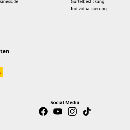
siness.de
Gürtelbestickung
Individualisierung
rten
Social Media