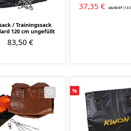
37,35 €
43,90 €*
(14.
sack / Trainingssack
ard 120 cm ungefüllt
83,50 €
Rabatt
%