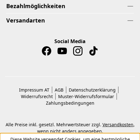
Bezahlmöglichkeiten
Versandarten
Social Media
Impressum AT
AGB
Datenschutzerklärung
Widerrufsrecht
Muster-Widerrufsformular
Zahlungsbedingungen
Alle Preise inkl. gesetzl. Mehrwertsteuer zzgl.
Versandkosten
,
wenn nicht anders angegeben.
© 2026 Copyright © Kwon KG. Alle Rechte vorbehalten.
Diese Website verwendet Cookies, um eine bestmögliche