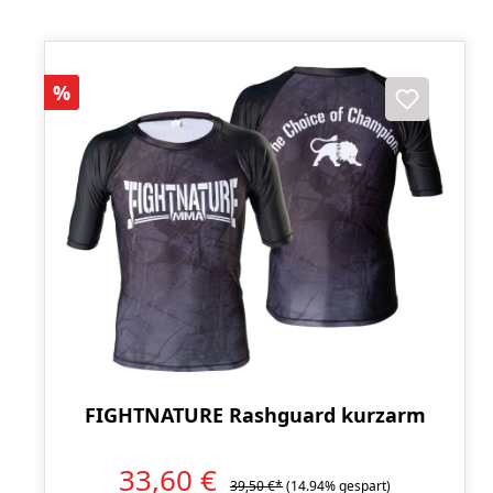
Rabatt
%
FIGHTNATURE Rashguard kurzarm
33,60 €
39,50 €*
(14.94% gespart)