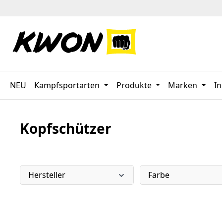
 Hauptinhalt springen
Zur Suche springen
Zur Hauptnavigation springen
NEU
Kampfsportarten
Produkte
Marken
In
Kopfschützer
Hersteller
Farbe