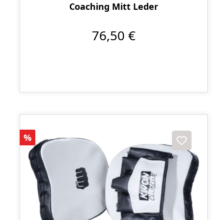
Coaching Mitt Leder
76,50 €
Rabatt
%