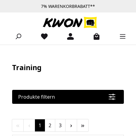
7% WARENKORBRABATT**
Zum Hauptinhalt springen
Training
Produkte filtern
Seite
Seite
Seite
1
2
3