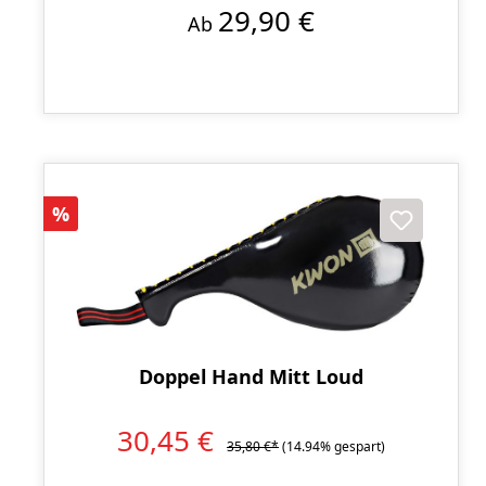
29,90 €
Ab
Rabatt
%
Doppel Hand Mitt Loud
30,45 €
35,80 €*
(14.94% gespart)