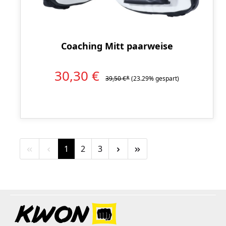
Coaching Mitt paarweise
30,30 €
39,50 €*
(23.29% gespart)
Seite
Seite
Seite
1
2
3