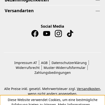
Versandarten
Social Media
Impressum AT
AGB
Datenschutzerklärung
Widerrufsrecht
Muster-Widerrufsformular
Zahlungsbedingungen
Alle Preise inkl. gesetzl. Mehrwertsteuer zzgl.
Versandkosten
,
wenn nicht anders angegeben.
© 2026 Copyright © Kwon KG. Alle Rechte vorbehalten.
Diese Website verwendet Cookies, um eine bestmögliche
Erfahrung bieten zu können.
Mehr Informationen ...