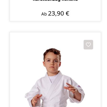
23,90 €
Ab