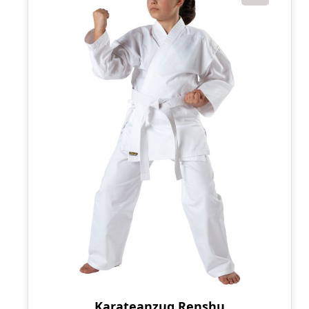
Karateanzug Renshu