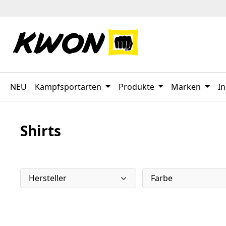
 Hauptinhalt springen
Zur Suche springen
Zur Hauptnavigation springen
NEU
Kampfsportarten
Produkte
Marken
In
Shirts
Hersteller
Farbe