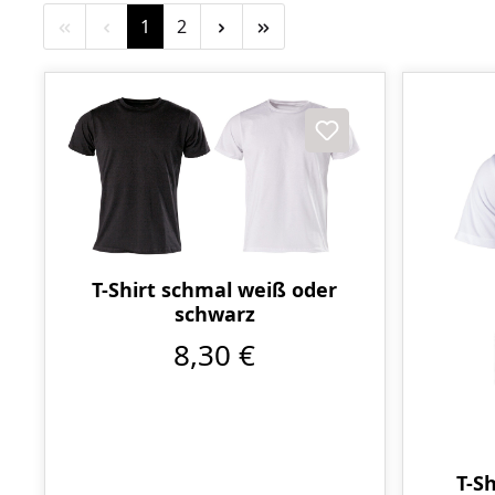
Seite
Seite
1
2
T-Shirt schmal weiß oder
schwarz
8,30 €
T-S