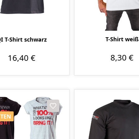
T-Shirt weiß
I T-Shirt schwarz
8,30 €
16,40 €
STEN
STEN