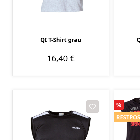
QI T-Shirt grau
Q
16,40 €
Rabatt
%
RESTPO
RESTPO