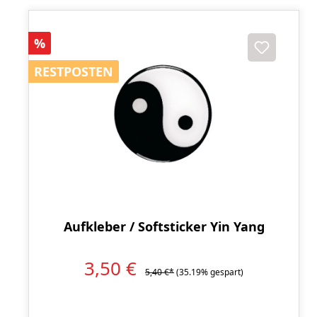
Rabatt
%
RESTPOSTEN
RESTPOSTEN
Aufkleber / Softsticker Yin Yang
3,50 €
5,40 €*
(35.19% gespart)